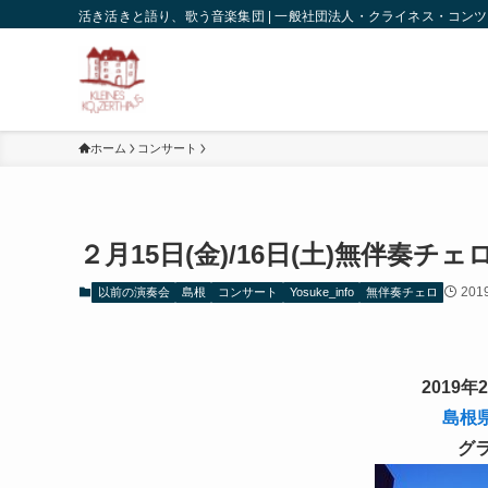
活き活きと語り、歌う音楽集団 | 一般社団法人・クライネス・コン
ホーム
コンサート
２月15日(金)/16日(土)無伴奏
20
以前の演奏会
島根
コンサート
Yosuke_info
無伴奏チェロ
2019年
島根
グ