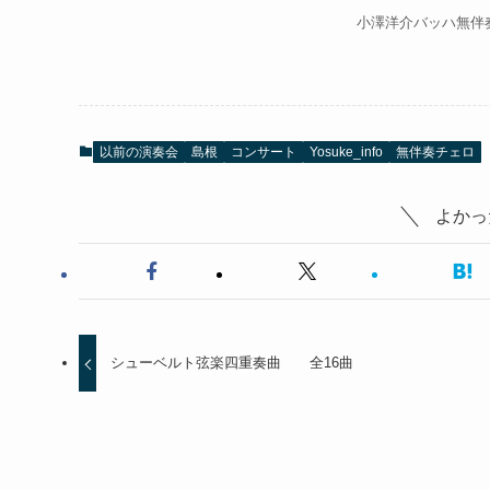
小澤洋介バッハ無伴
以前の演奏会
島根
コンサート
Yosuke_info
無伴奏チェロ
よかっ
シューベルト弦楽四重奏曲 全16曲