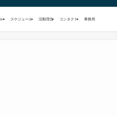
ws=
スケジュール
活動理念
コンタクト
事務局