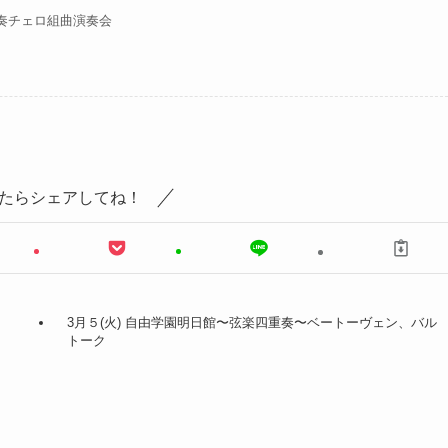
奏チェロ組曲演奏会
たらシェアしてね！
3月５(火) 自由学園明日館〜弦楽四重奏〜ベートーヴェン、バル
トーク