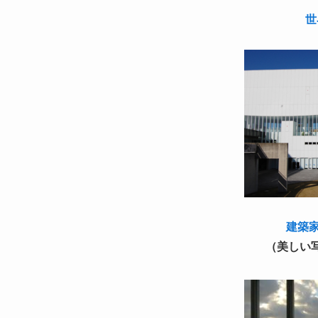
世
建築
（美しい