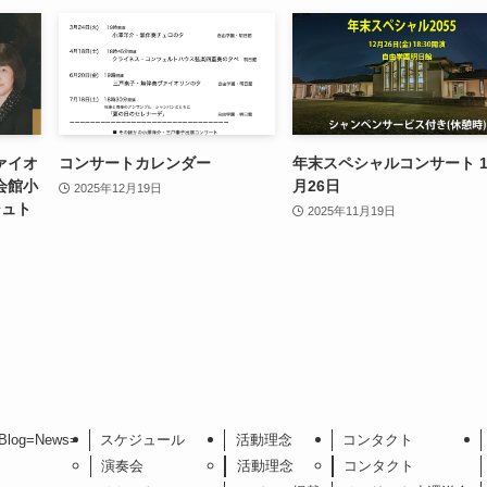
ァイオ
コンサートカレンダー
年末スペシャルコンサート 1
会館小
月26日
2025年12月19日
シュト
2025年11月19日
Blog=News=
スケジュール
活動理念
コンタクト
演奏会
活動理念
コンタクト