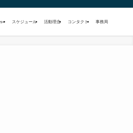
ws=
スケジュール
活動理念
コンタクト
事務局