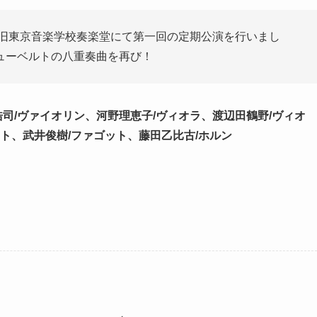
は旧東京音楽学校奏楽堂にて第一回の定期公演を行いまし
ューベルトの八重奏曲を再び！
浩司/ヴァイオリン、河野理恵子/ヴィオラ、渡辺田鶴野/ヴィオ
ット、武井俊樹/ファゴット、藤田乙比古/ホルン