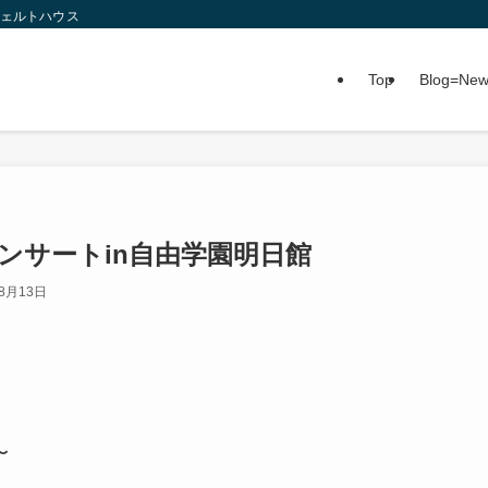
ツェルトハウス
Top
Blog=Ne
ルコンサートin自由学園明日館
年8月13日
〜