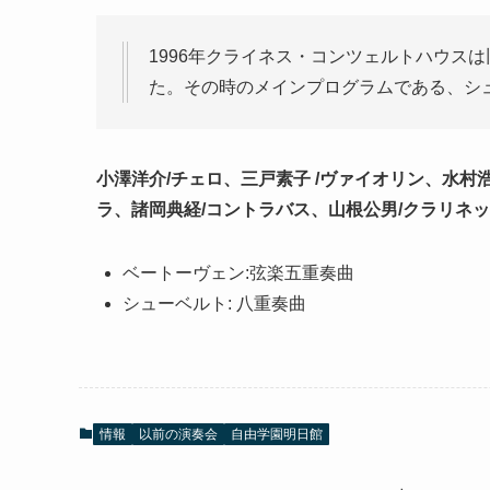
1996年クライネス・コンツェルトハウス
た。その時のメインプログラムである、シ
小澤洋介/チェロ、三戸素子 /ヴァイオリン、水村
ラ、諸岡典経/コントラバス、山根公男/クラリネ
ベートーヴェン:弦楽五重奏曲
シューベルト: 八重奏曲
情報
以前の演奏会
自由学園明日館