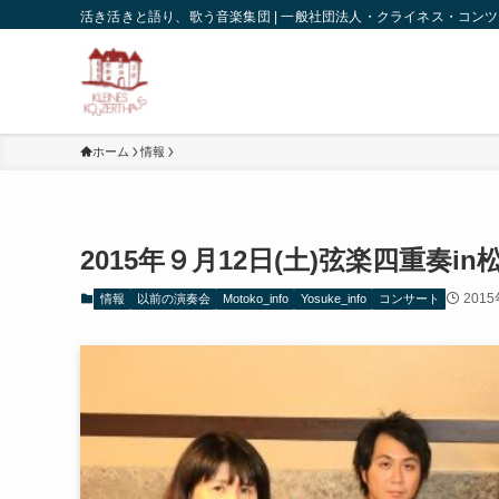
活き活きと語り、歌う音楽集団 | 一般社団法人・クライネス・コン
ホーム
情報
2015年９月12日(土)弦楽四重奏i
201
情報
以前の演奏会
Motoko_info
Yosuke_info
コンサート