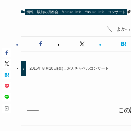
情報
以前の演奏会
Motoko_info
Yosuke_info
コンサート
よかっ
2015年８月28日(金)しおんチャペルコンサート
この