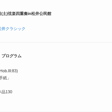
2日(土)弦楽四重奏in松井公民館
松井クラシック
プログラム
III:83)
手紙」
品130