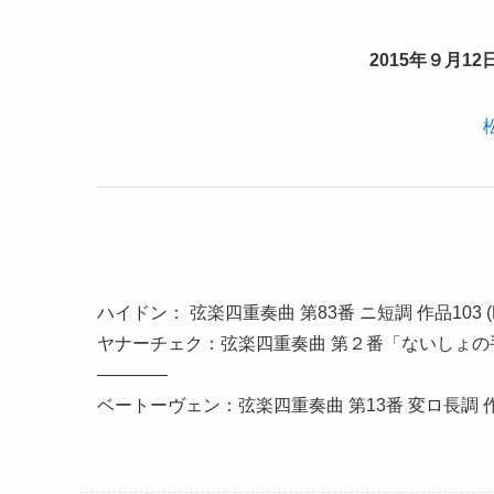
2015年９月1
ハイドン： 弦楽四重奏曲 第83番 ニ短調 作品103 (Hob.
ヤナーチェク：弦楽四重奏曲 第２番「ないしょの
————
ベートーヴェン：弦楽四重奏曲 第13番 変ロ長調 作